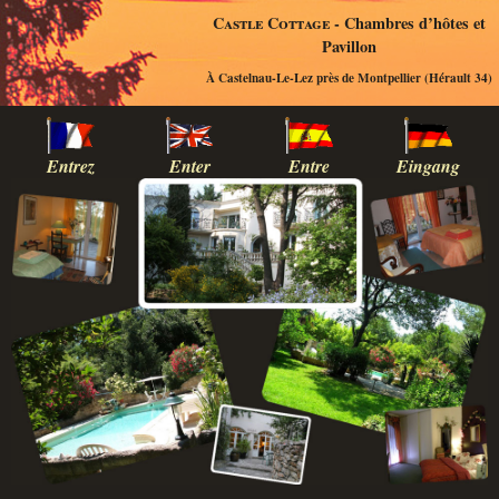
Castle Cottage
- Chambres d’hôtes et
Pavillon
À Castelnau-Le-Lez près de Montpellier (Hérault 34)
Entrez
Enter
Entre
Eingang