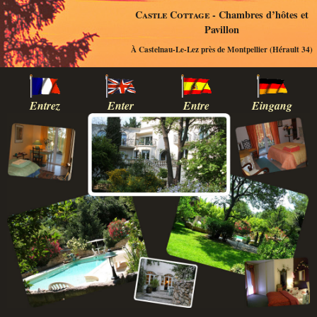
Castle Cottage
- Chambres d’hôtes et
Pavillon
À Castelnau-Le-Lez près de Montpellier (Hérault 34)
Entrez
Enter
Entre
Eingang