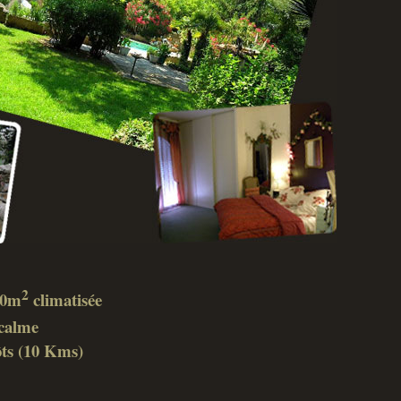
2
 40m
climatisée
calme
ôts (10 Kms)