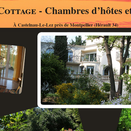
Cottage
- Chambres d’hôtes et
À Castelnau-Le-Lez près de Montpellier (Hérault 34)