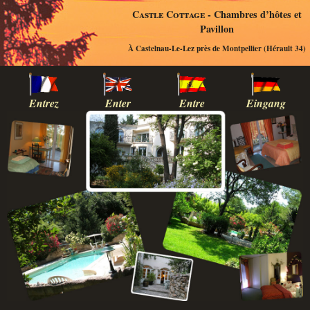
Castle Cottage
- Chambres d’hôtes et
Pavillon
À Castelnau-Le-Lez près de Montpellier (Hérault 34)
Entrez
Enter
Entre
Eingang