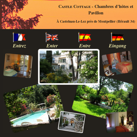
Castle Cottage
- Chambres d’hôtes et
Pavillon
À Castelnau-Le-Lez près de Montpellier (Hérault 34)
Entrez
Enter
Entre
Eingang