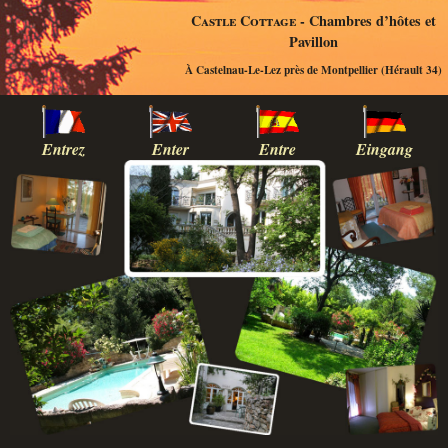
Castle Cottage
- Chambres d’hôtes et
Pavillon
À Castelnau-Le-Lez près de Montpellier (Hérault 34)
Entrez
Enter
Entre
Eingang