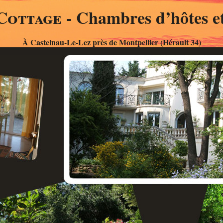
Cottage
- Chambres d’hôtes et
À Castelnau-Le-Lez près de Montpellier (Hérault 34)