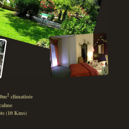
2
 40m
climatisée
calme
ôts (10 Kms)