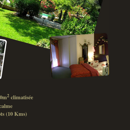
2
 40m
climatisée
calme
ôts (10 Kms)