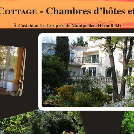
Cottage
- Chambres d’hôtes et
À Castelnau-Le-Lez près de Montpellier (Hérault 34)