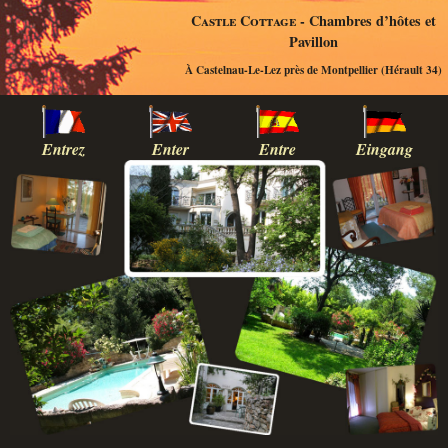
Castle Cottage
- Chambres d’hôtes et
Pavillon
À Castelnau-Le-Lez près de Montpellier (Hérault 34)
Entrez
Enter
Entre
Eingang