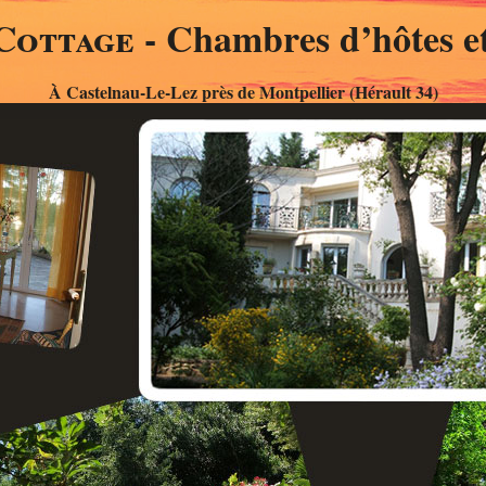
Cottage
- Chambres d’hôtes et
À Castelnau-Le-Lez près de Montpellier (Hérault 34)