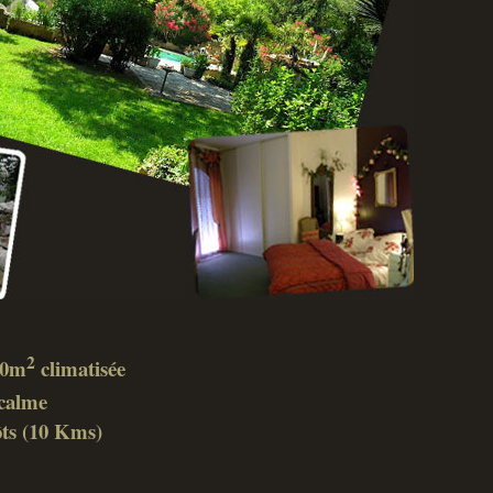
2
 40m
climatisée
calme
ôts (10 Kms)