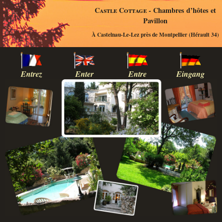
Castle Cottage
- Chambres d’hôtes et
Pavillon
À Castelnau-Le-Lez près de Montpellier (Hérault 34)
Entrez
Enter
Entre
Eingang