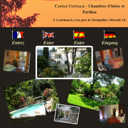
Castle Cottage
- Chambres d’hôtes et
Pavillon
À Castelnau-Le-Lez près de Montpellier (Hérault 34)
Entrez
Enter
Entre
Eingang