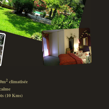
2
 40m
climatisée
calme
ôts (10 Kms)