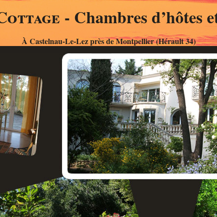
Cottage
- Chambres d’hôtes et
À Castelnau-Le-Lez près de Montpellier (Hérault 34)