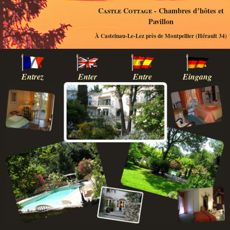
Castle Cottage
- Chambres d’hôtes et
Pavillon
À Castelnau-Le-Lez près de Montpellier (Hérault 34)
Entrez
Enter
Entre
Eingang