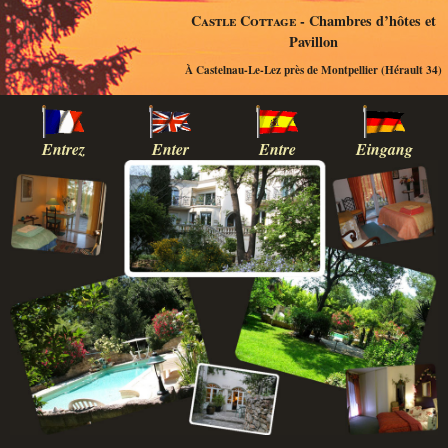
Castle Cottage
- Chambres d’hôtes et
Pavillon
À Castelnau-Le-Lez près de Montpellier (Hérault 34)
Entrez
Enter
Entre
Eingang