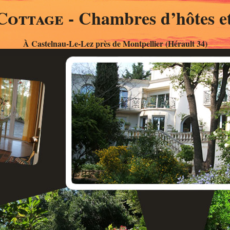
Cottage
- Chambres d’hôtes et
À Castelnau-Le-Lez près de Montpellier (Hérault 34)