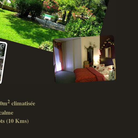
2
 40m
climatisée
calme
ôts (10 Kms)