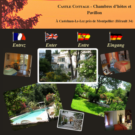
Castle Cottage
- Chambres d’hôtes et
Pavillon
À Castelnau-Le-Lez près de Montpellier (Hérault 34)
Entrez
Enter
Entre
Eingang