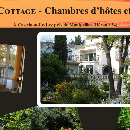
Cottage
- Chambres d’hôtes et
À Castelnau-Le-Lez près de Montpellier (Hérault 34)