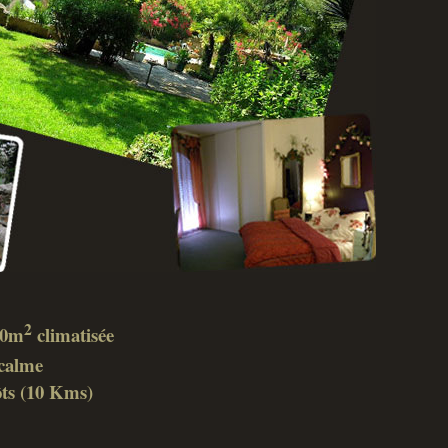
2
 40m
climatisée
calme
ôts (10 Kms)