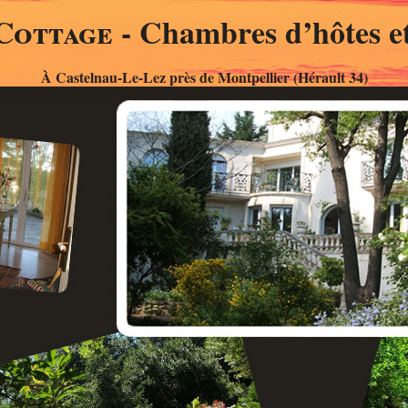
Cottage
- Chambres d’hôtes et
À Castelnau-Le-Lez près de Montpellier (Hérault 34)