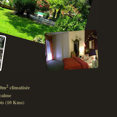
2
 40m
climatisée
calme
ôts (10 Kms)