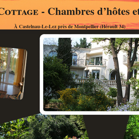
Cottage
- Chambres d’hôtes et
À Castelnau-Le-Lez près de Montpellier (Hérault 34)