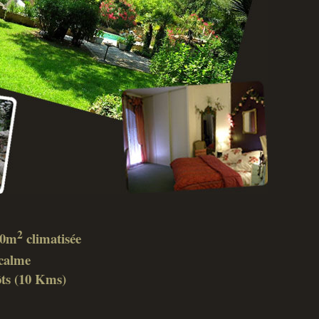
2
 40m
climatisée
calme
ôts (10 Kms)