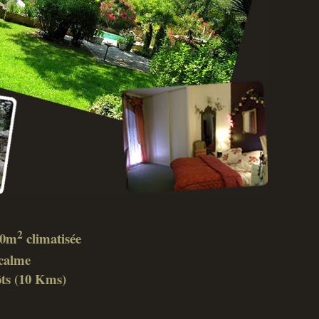
2
 40m
climatisée
calme
ôts (10 Kms)