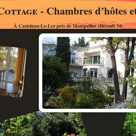
Cottage
- Chambres d’hôtes et
À Castelnau-Le-Lez près de Montpellier (Hérault 34)