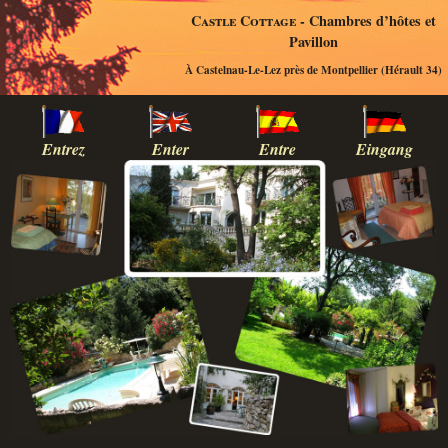
Castle Cottage
- Chambres d’hôtes et
Pavillon
À Castelnau-Le-Lez près de Montpellier (Hérault 34)
Entrez
Enter
Entre
Eingang