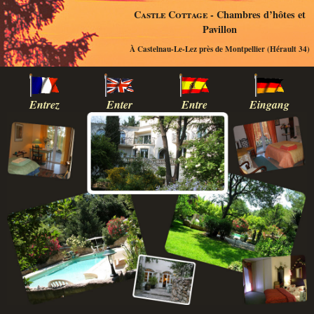
Castle Cottage
- Chambres d’hôtes et
Pavillon
À Castelnau-Le-Lez près de Montpellier (Hérault 34)
Entrez
Enter
Entre
Eingang