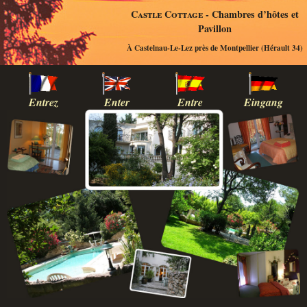
Castle Cottage
- Chambres d’hôtes et
Pavillon
À Castelnau-Le-Lez près de Montpellier (Hérault 34)
Entrez
Enter
Entre
Eingang