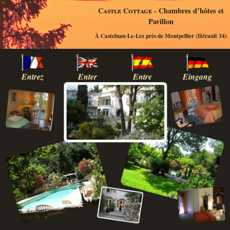
Castle Cottage
- Chambres d’hôtes et
Pavillon
À Castelnau-Le-Lez près de Montpellier (Hérault 34)
Entrez
Enter
Entre
Eingang