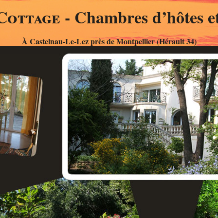
Cottage
- Chambres d’hôtes et
À Castelnau-Le-Lez près de Montpellier (Hérault 34)