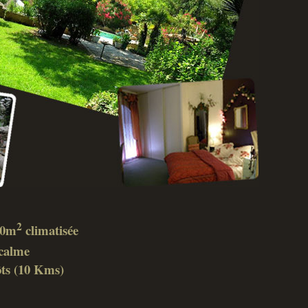
2
 40m
climatisée
calme
ôts (10 Kms)