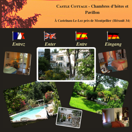
Castle Cottage
- Chambres d’hôtes et
Pavillon
À Castelnau-Le-Lez près de Montpellier (Hérault 34)
Entrez
Enter
Entre
Eingang