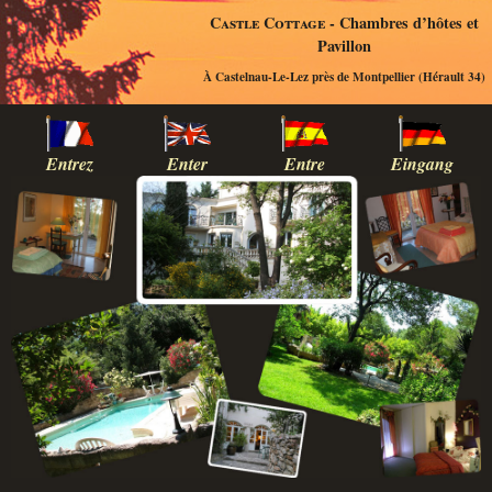
Castle Cottage
- Chambres d’hôtes et
Pavillon
À Castelnau-Le-Lez près de Montpellier (Hérault 34)
Entrez
Enter
Entre
Eingang