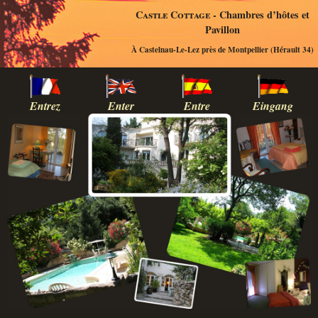
Castle Cottage
- Chambres d’hôtes et
Pavillon
À Castelnau-Le-Lez près de Montpellier (Hérault 34)
Entrez
Enter
Entre
Eingang