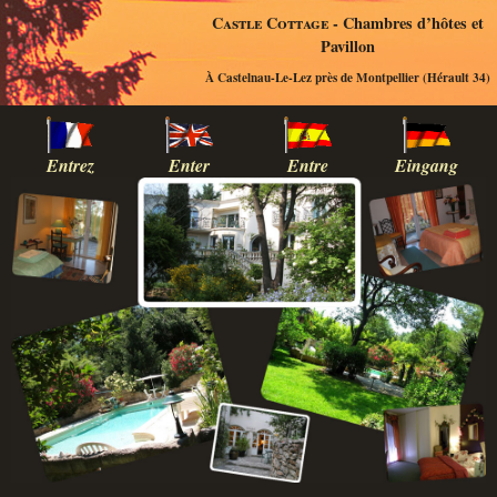
Castle Cottage
- Chambres d’hôtes et
Pavillon
À Castelnau-Le-Lez près de Montpellier (Hérault 34)
Entrez
Enter
Entre
Eingang