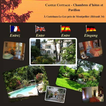
Castle Cottage
- Chambres d’hôtes et
Pavillon
À Castelnau-Le-Lez près de Montpellier (Hérault 34)
Entrez
Enter
Entre
Eingang