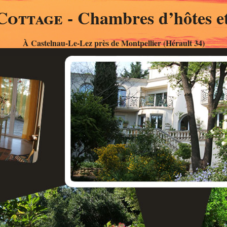
Cottage
- Chambres d’hôtes et
À Castelnau-Le-Lez près de Montpellier (Hérault 34)