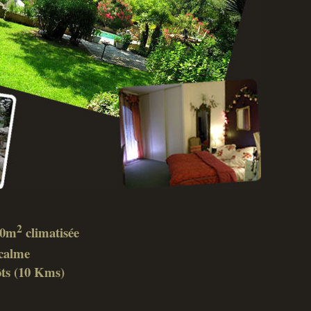
2
 40m
climatisée
calme
ôts (10 Kms)