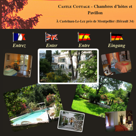
Castle Cottage
- Chambres d’hôtes et
Pavillon
À Castelnau-Le-Lez près de Montpellier (Hérault 34)
Entrez
Enter
Entre
Eingang