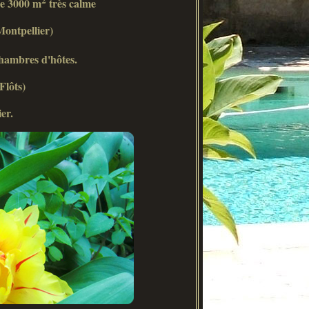
de 3000 m
très calme
ntpellier)
hambres d'hôtes.
Flôts)
er.