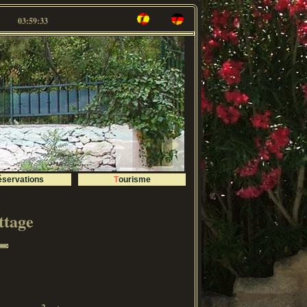
03:59:34
Réservations
Tourisme
ttage
2