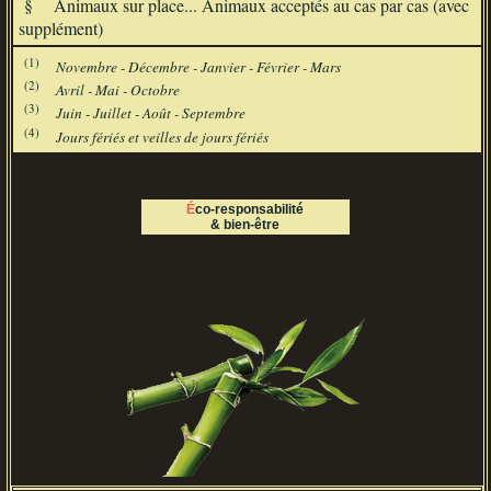
§
Animaux sur place... Animaux acceptés au cas par cas (avec
supplément)
(1)
Novembre - Décembre - Janvier - Février - Mars
(2)
Avril - Mai - Octobre
(3)
Juin - Juillet - Août - Septembre
(4)
Jours fériés et veilles de jours fériés
Éco-responsabilité
& bien-être