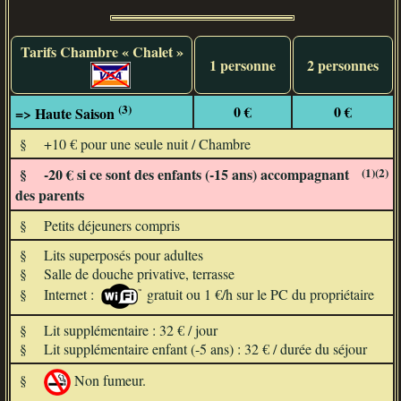
Tarifs Chambre « Chalet »
1 personne
2 personnes
(3)
0 €
0 €
=> Haute Saison
§
+10 € pour une seule nuit / Chambre
§
-20 €
si ce sont des enfants (-15 ans) accompagnant
(1)(2)
des parents
§
Petits déjeuners compris
§
Lits superposés pour adultes
§
Salle de douche privative, terrasse
§
Internet :
gratuit ou 1 €/h sur le PC du propriétaire
§
Lit supplémentaire : 32 € / jour
§
Lit supplémentaire enfant (-5 ans) : 32 € / durée du séjour
§
Non fumeur.