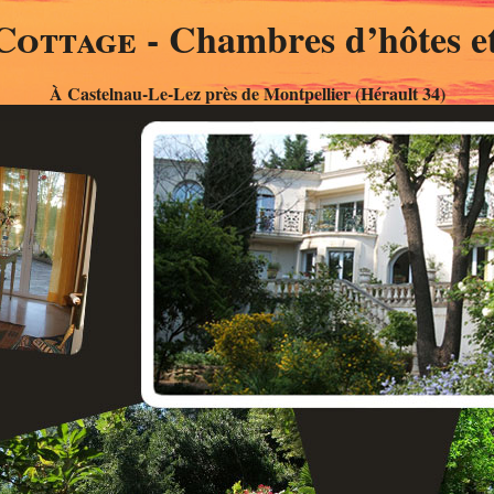
Cottage
- Chambres d’hôtes et
À Castelnau-Le-Lez près de Montpellier (Hérault 34)