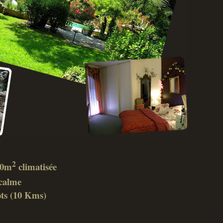
2
 40m
climatisée
calme
ôts (10 Kms)