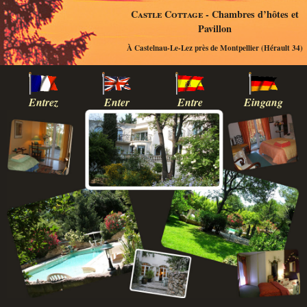
Castle Cottage
- Chambres d’hôtes et
Pavillon
À Castelnau-Le-Lez près de Montpellier (Hérault 34)
Entrez
Enter
Entre
Eingang