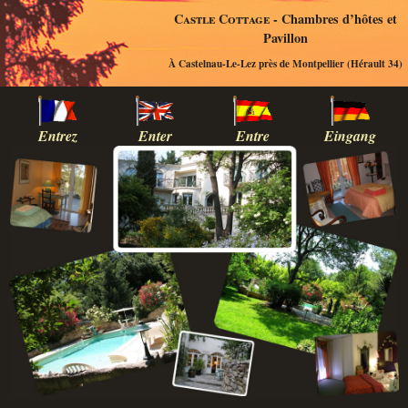
Castle Cottage
- Chambres d’hôtes et
Pavillon
À Castelnau-Le-Lez près de Montpellier (Hérault 34)
Entrez
Enter
Entre
Eingang