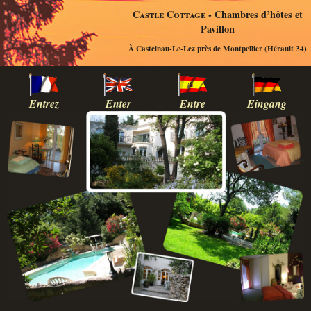
Castle Cottage
- Chambres d’hôtes et
Pavillon
À Castelnau-Le-Lez près de Montpellier (Hérault 34)
Entrez
Enter
Entre
Eingang