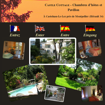
Castle Cottage
- Chambres d’hôtes et
Pavillon
À Castelnau-Le-Lez près de Montpellier (Hérault 34)
Entrez
Enter
Entre
Eingang